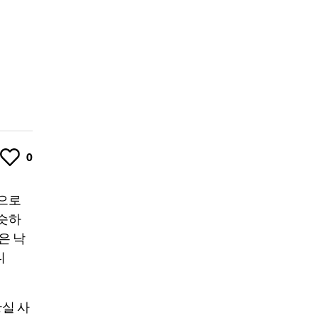
Like
0
슴으로
비슷하
은 낙
니
황실 사