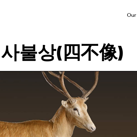
Our
– 사불상(四不像)