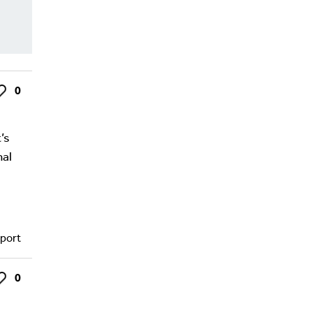
0
ke
’s
mal
port
0
ke