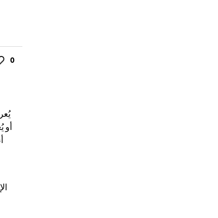
0
ke
أو ي
أ
الإ