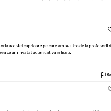
Li
toria acestei caprioare pe care am auzit-o de la profesorii 
ceea ce am invatat acum cativa in liceu.
Re
Li