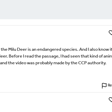
Li
Comment
uired fields are marked
*
 the Milu Deer is an endangered species. And I also know it
er. Before I read the passage, I had seen that kind of ani
l, and the video was probably made by the CCP authority.
Re
Li