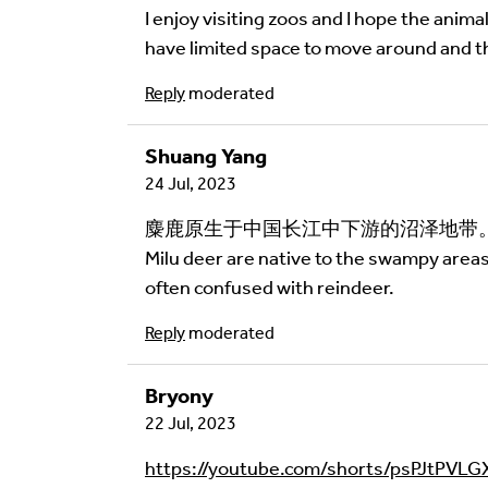
I enjoy visiting zoos and I hope the animal
have limited space to move around and the
Image Comment
Reply
moderated
Shuang Yang
Audio Comment
24 Jul, 2023
麋鹿原生于中国长江中下游的沼泽地带
Milu deer are native to the swampy areas
often confused with reindeer.
Language of comment
*
Please choose
Other
from the list if you can
Reply
moderated
Select
Bryony
22 Jul, 2023
Agree Terms?
*
https://youtube.com/shorts/psPJtPVL
I agree that this will be posted on