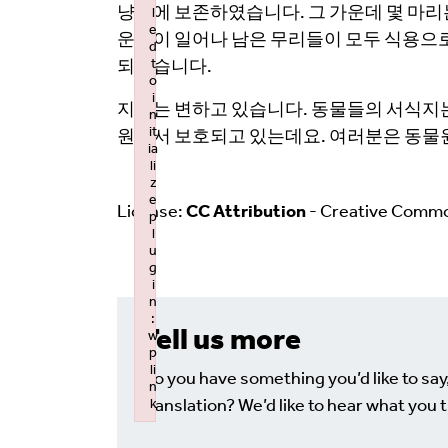
냥터에 보존하였습니다. 그 가운데 몇 마리
l
e
운동이 일어나 남은 무리들이 모두 식용으로
d
되었습니다.
t
o
i
지구는 변하고 있습니다. 동물들의 서식지는
n
it
원에서 보호되고 있는데요. 여러분은 동물
ia
li
z
e
License:
CC Attribution
- Creative Comm
p
l
u
g
i
n
:
Tell us more
w
p
li
Do you have something you’d like to say
n
translation? We’d like to hear what you t
k
Failed to initialize plugin: wplink