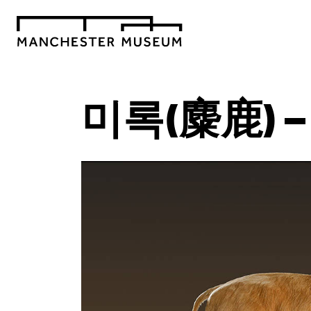
미록(麋鹿) 