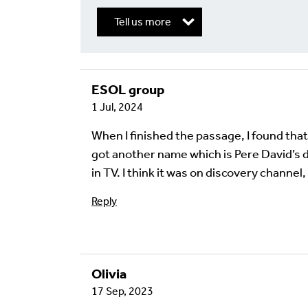
Tell us more
ESOL group
Write a Reply or 
1 Jul, 2024
Your email address will not be published.
Req
When I finished the passage, I found that
got another name which is Pere David’s de
Your Comment
in TV. I think it was on discovery channe
Reply
Olivia
17 Sep, 2023