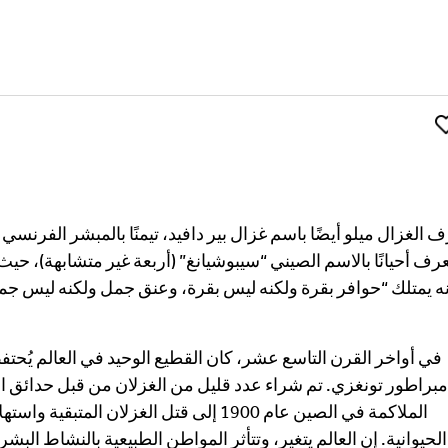
Your Email Address *
Li
ُعرف أحيانًا بالاسم الصيني “سيبوشيانغ” (أربعة غير متشابهة)، حي
نه يمتلك “حوافر بقرة ولكنه ليس بقرة، وعنق جمل ولكنه ليس جمل
في أواخر القرن التاسع عشر، كان القطيع الوحيد في العالم يُحتفظ
مبراطور تونغزي. تم شراء عدد قليل من الغزلان من قبل حدائق الح
الملاكمة في الصين عام 1900 إلى قتل الغزلا
الحيوانية. إن العالم يتغير، وتتأثر المواطن الطبيعية بالنشاط البش