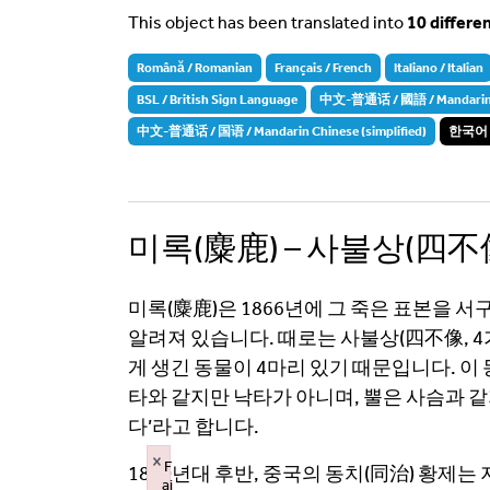
This object has been translated into
10 differe
Română / Romanian
Français / French
Italiano / Italian
BSL / British Sign Language
中文-普通话 / 國語 / Mandarin Ch
中文-普通话 / 国语 / Mandarin Chinese (simplified)
한국어 /
미록(麋鹿) – 사불상(四不
미록(麋鹿)은 1866년에 그 죽은 표본을 
알려져 있습니다. 때로는 사불상(四不像, 4
게 생긴 동물이 4마리 있기 때문입니다. 이 
타와 같지만 낙타가 아니며, 뿔은 사슴과 
다’라고 합니다.
×
F
1800년대 후반, 중국의 동치(同治) 황제
ai