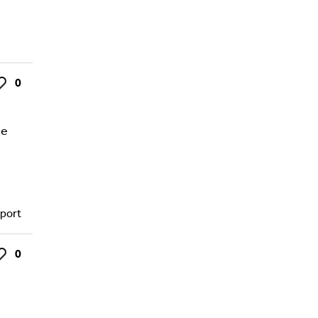
0
ke
de
port
0
ke