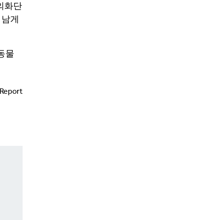
 의화단
 남게
 동물
Report