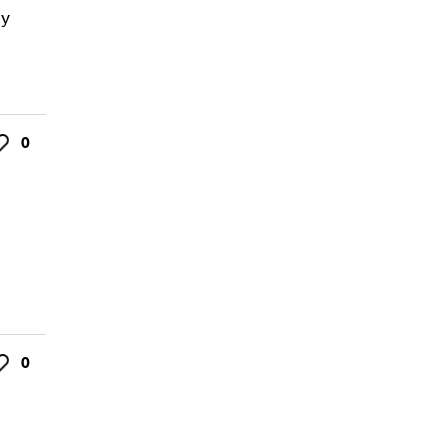
ey
0
ke
0
ke
s