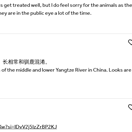
s get treated well, but I do feel sorry for the animals as th
y are in the public eye a lot of the time.
Li
。长相常和驯鹿混淆。
 of the middle and lower Yangtze River in China. Looks are
't find your language.
Li
GXw?si=IDvV2j5IzZrBP2KJ
 the Multilingual Museum website under a
Creative Common