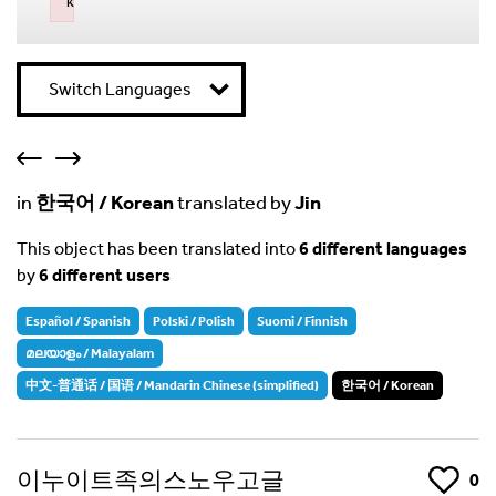
k
Failed to initialize plugin: wplink
Switch Languages
in
한국어 / Korean
translated by
Jin
This object has been translated into
6 different languages
by
6 different users
Español / Spanish
Polski / Polish
Suomi / Finnish
മലയാളം / Malayalam
中文-普通话 / 国语 / Mandarin Chinese (simplified)
한국어 / Korean
이누이트족의스노우고글
Like
0