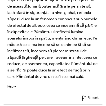
de această lumină puternică și a le permite să
iasă afară în siguranță. La nivel global, reflexia
zăpezii duce la un fenomen cunoscut sub numele
de efectul de albedo, ceea ce înseamnă că părțile
înzăpezite ale Pământului reflectă lumina
Image Comment
soarelui înapoi în spațiu, menținând clima rece. Pe
măsură ce clima începe să se schimbe și să se
încălzească, începem să pierdem stratul de
zăpadă și gheață pe care îl aveam înainte, ceea ce
Audio Comment
reduce, de asemenea, capacitatea Pământului de
a se răci și poate duce la un efect de fugă prin
care Pământul devine din ce în ce mai cald.
Language of comment
*
Reply
Please choose
Other
from the list if you can't find your
Report
language.