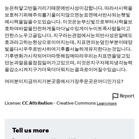
눈은하얗고반들거리기때문에반사성이강합니다. 따라서시력을
보호하기위해주의를기울이지않으면눈표면에서반사되는햇빛
에시력을잃을수도있습니다. 이것은눈부신빛으로부터시력을보
호하여바깥을안전하게돌아다닐수있게이누이트족사람들이고
안한스노우고글입니다. 지구라는관점에서눈의반사성은알베도
효과라고하는현상으로이어지는데, 지표면의눈덮인부분이태양
빛을다시우주로반사하여기후를서늘하게유지한다는것입니다.
기후변화가시작되어더따뜻해짐에따라우리는지표면을덮고있
던눈과얼음을점점잃어가고있으며, 이것은지구자체의냉각능력
을감소시켜지구가더욱더더워지는결과로이어질수있습니다.
여러분이지금까지가본곳중에서가장추운곳은어디인가요?
Report
License:
CC Attribution
- Creative Commons
Learn more
Tell us more