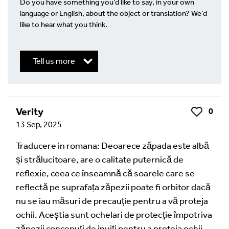
Do you have something you’d like to say, in your own
language or English, about the object or translation? We’d
like to hear what you think.
Tell us more
Write a Reply or Comment
Verity
0
Like
13 Sep, 2025
Your email address will not be published.
Required
fields are marked
*
Traducere in romana: Deoarece zăpada este albă
și strălucitoare, are o calitate puternică de
Your Comment
reflexie, ceea ce înseamnă că soarele care se
reflectă pe suprafața zăpezii poate fi orbitor dacă
nu se iau măsuri de precauție pentru a vă proteja
ochii. Aceștia sunt ochelari de protecție împotriva
zăpezii concepuți de inuiți pentru a proteja ochii