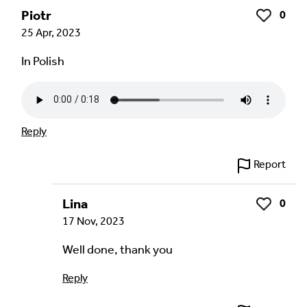
Select
Piotr
0
Like
25 Apr, 2023
Agree Terms?
*
In Polish
I agree that this will be posted on the
Multilingual Museum website under a
Creative
Commons 4.0
license.
Reply
Your Name *
Report
Lina
0
Like
Your Email Address *
17 Nov, 2023
Well done, thank you
Reply