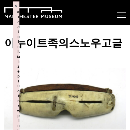
×
F
ai
l
e
d
t
o
이누이트족의스노우고글
i
n
it
ia
li
z
e
p
l
u
g
i
n
:
w
p
li
n