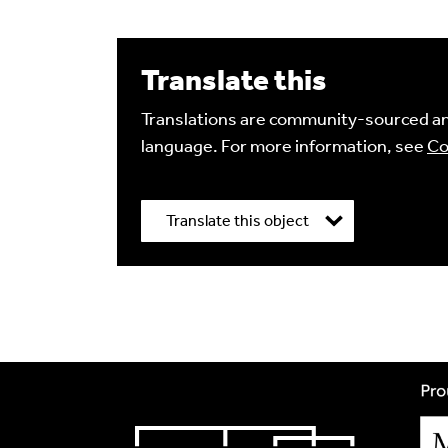
Write a Reply or 
Translate this
Your email address will not be published.
Req
Translations are community-sourced and
Your Comment
language. For more information, see
Co
Translate this object
Title
*
Image Comment
Translation Language
*