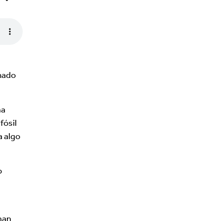
amado
na
fósil
a algo
o
 han