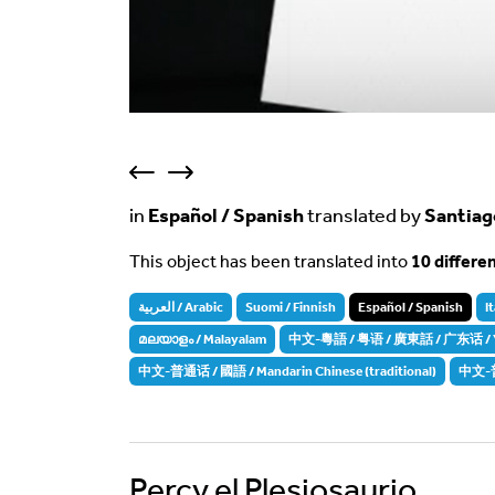
in
Español / Spanish
translated by
Santiag
This object has been translated into
10 differe
العربية / Arabic
Suomi / Finnish
Español / Spanish
I
മലയാളം / Malayalam
中文-粵語 / 粤语 / 廣東話 / 广东话 / Yue
中文-普通话 / 國語 / Mandarin Chinese (traditional)
中文-普通
Percy el Plesiosaurio