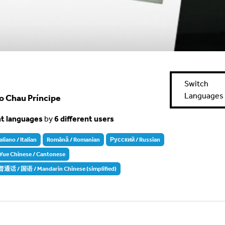
Switch
Languages
o Chau Príncipe
nt languages
by
6 different users
taliano / Italian
Română / Romanian
Русский / Russian
 Chinese / Cantonese
话 / 国语 / Mandarin Chinese (simplified)