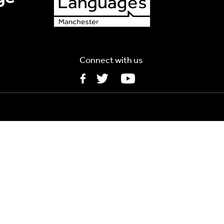
Connect with us
5MB
MB
s