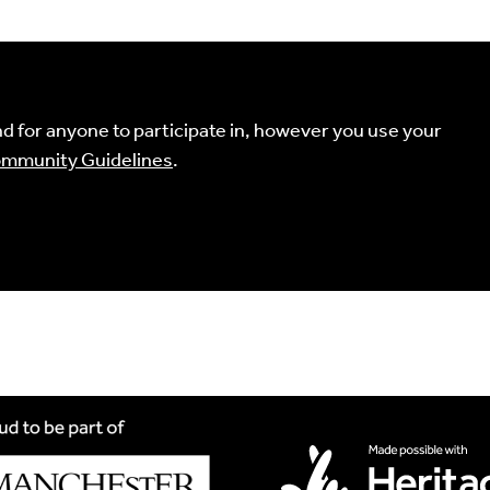
Comment
uired fields are marked
*
 for anyone to participate in, however you use your
mmunity Guidelines
.