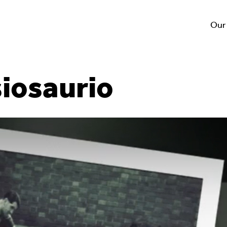
Our
siosaurio