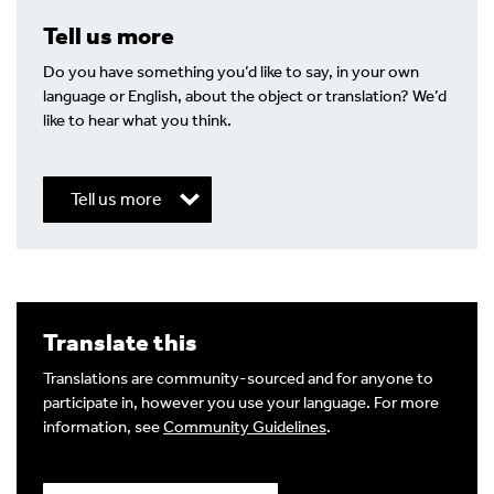
Tell us more
Do you have something you’d like to say, in your own
language or English, about the object or translation? We’d
like to hear what you think.
Tell us more
Write a Reply or Comment
Translate this
Your email address will not be published.
Required
fields are marked
*
Translations are community-sourced and for anyone to
participate in, however you use your language. For more
Your Comment
information, see
Community Guidelines
.