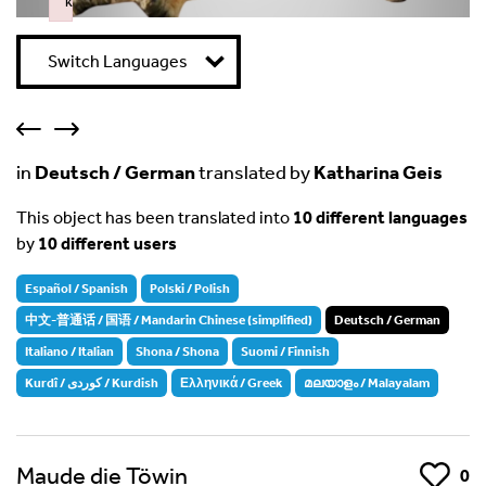
k
Failed to initialize plugin: wplink
Switch Languages
in
Deutsch / German
translated by
Katharina Geis
This object has been translated into
10 different languages
by
10 different users
Español / Spanish
Polski / Polish
中文-普通话 / 国语 / Mandarin Chinese (simplified)
Deutsch / German
Italiano / Italian
Shona / Shona
Suomi / Finnish
Kurdî / کوردی / Kurdish
Ελληνικά / Greek
മലയാളം / Malayalam
Maude die Töwin
Like
0