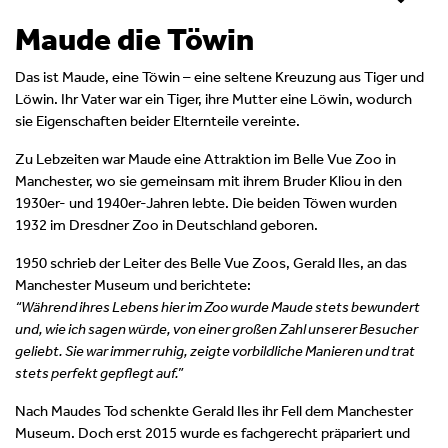
Maude die Töwin
Das ist Maude, eine Töwin – eine seltene Kreuzung aus Tiger und
Löwin. Ihr Vater war ein Tiger, ihre Mutter eine Löwin, wodurch
sie Eigenschaften beider Elternteile vereinte.
Zu Lebzeiten war Maude eine Attraktion im Belle Vue Zoo in
Manchester, wo sie gemeinsam mit ihrem Bruder Kliou in den
1930er- und 1940er-Jahren lebte. Die beiden Töwen wurden
1932 im Dresdner Zoo in Deutschland geboren.
1950 schrieb der Leiter des Belle Vue Zoos, Gerald Iles, an das
Manchester Museum und berichtete:
“Während ihres Lebens hier im Zoo wurde Maude stets bewundert
und, wie ich sagen würde, von einer großen Zahl unserer Besucher
geliebt. Sie war immer ruhig, zeigte vorbildliche Manieren und trat
stets perfekt gepflegt auf.”
Nach Maudes Tod schenkte Gerald Iles ihr Fell dem Manchester
Museum. Doch erst 2015 wurde es fachgerecht präpariert und